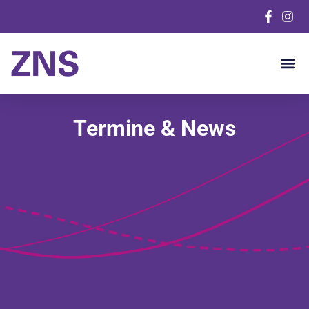
News & 
Termine & News